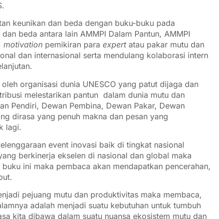
S.
atan keunikan dan beda dengan buku-buku pada
k dan beda antara lain AMMPI Dalam Pantun, AMMPI
 & motivation
pemikiran para
expert
atau pakar mutu dan
ional dan internasional serta mendulang kolaborasi intern
lanjutan.
i oleh organisasi dunia UNESCO yang patut dijaga dan
ontribusi melestarikan pantun dalam dunia mutu dan
ikan Pendiri, Dewan Pembina, Dewan Pakar, Dewan
ang dirasa yang penuh makna dan pesan yang
 lagi.
elenggaraan event inovasi baik di tingkat nasional
yang berkinerja ekselen di nasional dan global maka
ca buku ini maka pembaca akan mendapatkan pencerahan,
but.
menjadi pejuang mutu dan produktivitas maka membaca,
i dalamnya adalah menjadi suatu kebutuhan untuk tumbuh
asa kita dibawa dalam suatu nuansa ekosistem mutu dan