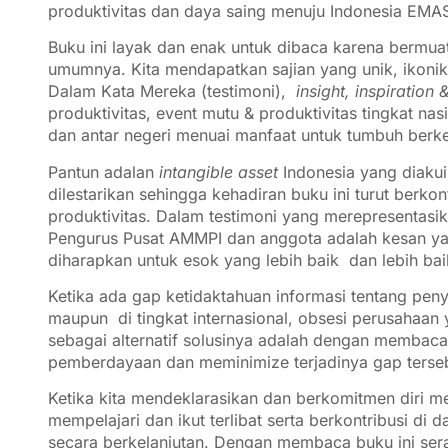
produktivitas dan daya saing menuju Indonesia EMA
Buku ini layak dan enak untuk dibaca karena bermu
umumnya. Kita mendapatkan sajian yang unik, ikoni
Dalam Kata Mereka (testimoni),
insight, inspiration
produktivitas, event mutu & produktivitas tingkat nas
dan antar negeri menuai manfaat untuk tumbuh berke
Pantun adalan
intangible asset
Indonesia yang diaku
dilestarikan sehingga kehadiran buku ini turut berk
produktivitas. Dalam testimoni yang merepresentas
Pengurus Pusat AMMPI dan anggota adalah kesan y
diharapkan untuk esok yang lebih baik dan lebih baik
Ketika ada gap ketidaktahuan informasi tentang peny
maupun di tingkat internasional, obsesi perusahaan 
sebagai alternatif solusinya adalah dengan memba
pemberdayaan dan meminimize terjadinya gap terse
Ketika kita mendeklarasikan dan berkomitmen diri 
mempelajari dan ikut terlibat serta berkontribusi d
secara berkelanjutan. Dengan membaca buku ini ser