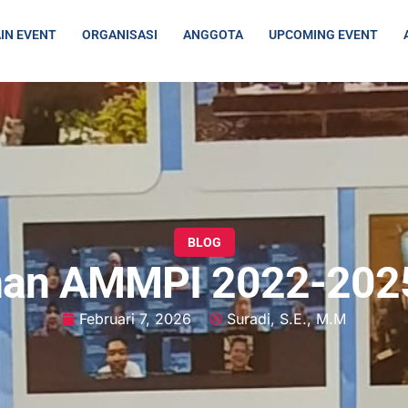
IN EVENT
ORGANISASI
ANGGOTA
UPCOMING EVENT
BLOG
anan AMMPI 2022-2025
Februari 7, 2026
Suradi, S.E., M.M