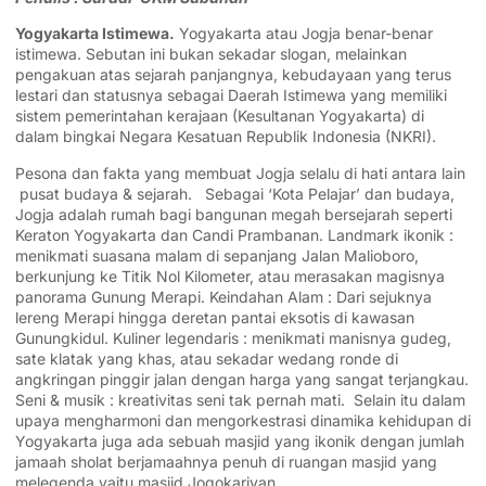
Yogyakarta Istimewa.
Yogyakarta atau Jogja benar-benar
istimewa. Sebutan ini bukan sekadar slogan, melainkan
pengakuan atas sejarah panjangnya, kebudayaan yang terus
lestari dan statusnya sebagai Daerah Istimewa yang memiliki
sistem pemerintahan kerajaan (Kesultanan Yogyakarta) di
dalam bingkai Negara Kesatuan Republik Indonesia (NKRI).
Pesona dan fakta yang membuat Jogja selalu di hati antara lain
pusat budaya & sejarah. Sebagai ‘Kota Pelajar’ dan budaya,
Jogja adalah rumah bagi bangunan megah bersejarah seperti
Keraton Yogyakarta dan Candi Prambanan. Landmark ikonik :
menikmati suasana malam di sepanjang Jalan Malioboro,
berkunjung ke Titik Nol Kilometer, atau merasakan magisnya
panorama Gunung Merapi. Keindahan Alam : Dari sejuknya
lereng Merapi hingga deretan pantai eksotis di kawasan
Gunungkidul. Kuliner legendaris : menikmati manisnya gudeg,
sate klatak yang khas, atau sekadar wedang ronde di
angkringan pinggir jalan dengan harga yang sangat terjangkau.
Seni & musik : kreativitas seni tak pernah mati. Selain itu dalam
upaya mengharmoni dan mengorkestrasi dinamika kehidupan di
Yogyakarta juga ada sebuah masjid yang ikonik dengan jumlah
jamaah sholat berjamaahnya penuh di ruangan masjid yang
melegenda yaitu masjid Jogokariyan.