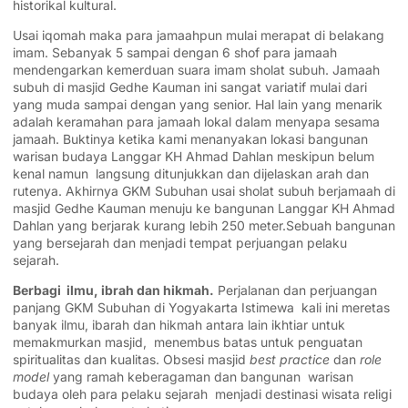
historikal kultural.
Usai iqomah maka para jamaahpun mulai merapat di belakang
imam. Sebanyak 5 sampai dengan 6 shof para jamaah
mendengarkan kemerduan suara imam sholat subuh. Jamaah
subuh di masjid Gedhe Kauman ini sangat variatif mulai dari
yang muda sampai dengan yang senior. Hal lain yang menarik
adalah keramahan para jamaah lokal dalam menyapa sesama
jamaah. Buktinya ketika kami menanyakan lokasi bangunan
warisan budaya Langgar KH Ahmad Dahlan meskipun belum
kenal namun langsung ditunjukkan dan dijelaskan arah dan
rutenya. Akhirnya GKM Subuhan usai sholat subuh berjamaah di
masjid Gedhe Kauman menuju ke bangunan Langgar KH Ahmad
Dahlan yang berjarak kurang lebih 250 meter.Sebuah bangunan
yang bersejarah dan menjadi tempat perjuangan pelaku
sejarah.
Berbagi ilmu, ibrah dan hikmah.
Perjalanan dan perjuangan
panjang GKM Subuhan di Yogyakarta Istimewa kali ini meretas
banyak ilmu, ibarah dan hikmah antara lain ikhtiar untuk
memakmurkan masjid, menembus batas untuk penguatan
spiritualitas dan kualitas. Obsesi masjid
best practice
dan
role
model
yang ramah keberagaman dan bangunan warisan
budaya oleh para pelaku sejarah menjadi destinasi wisata religi