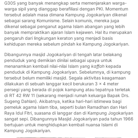
G30S yang banyak menangkap serta memenjarakan warga-
warga sipil yang dianggap berafiliasi dengan PKI. Momentum
tersebut adalah masa dimana Kampung Jogokariyan dikenal
sebagai sarang
Komunisme
. Selain komunis, mereka juga
dikenal sebagai penganut agama Islam abangan yang lebih
banyak mempraktikan ajaran
Islam
kejawen. Hal itu merupakan
pengaruh dari lingkungan keraton yang menjadi basis
kehidupan mereka sebelum pindah ke Kampung Jogokariyan.
Dibangunnya masjid Jogokariyan di tengah latar belakang
penduduk yang demikian dinilai sebagai upaya untuk
menanamkan kembali nilai-nilai Islam yang
kaffah
kepada
penduduk di Kampung Jogokariyan. Sebelumnya, di kampung
tersebut belum memiliki masjid. Segala aktivitas keagamaan
dilakukan di sebuah langgar kecil berukuran 3 x 4 meter
persegi yang berada di pojok kampung atau tepatnya terletak
di RT 42 RW 11 (sekarang menjadi rumah keluarga Bapak Drs.
Sugeng Dahlan). Akibatnya, ketika hari-hari istimewa bagi
pemeluk agama
Islam
tiba, seperti bulan Ramadhan dan
Hari
Raya Idul Fitri
, suasana di langgar dan di Kampung Jogokariyan
sangat sepi. Dibangunnya Masjid Jogokariyan pada tahun 1966
bertujuan untuk menghidupkan kembali nuansa Islami di
Kampung Jogokariyan.