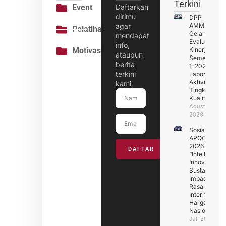
Terkini
Event
Daftarkan
dirimu
DPP
agar
AMMPI
Pelatihan
Gelar
mendapat
Evaluasi
info,
Motivasi
Kinerja
ataupun
Semester
berita
1-2026 :
terkini
Laporan
Aktivitas
kami
Tingkatkan
Kualitas
Agustus 4,
2026
Sosialisasik
APQO IC
2026
DAFTAR
“Intelligence
Innovation fo
Sustainable
Impact” :
Rasa
Internasional
Harga
Nasional
Juli 30, 2026