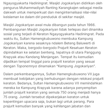
Ngayogyakarta Hadiningrat. Masjid Jogokariyan didirikan oleh
pengurus Muhammadiyah Ranting Karangkajen sebagai media
dakwah untuk memperkuat dan menginternalisasi nilai-nilai
keislaman ke dalam diri penduduk di sekitar masjid.
Masjid Jogokariyan awal mula dibangun pada tahun 1966.
Pembangunan Masjid Jogokariyan tidak terlepas dari dinamika
sosial yang terjadi di
Keraton Ngayogyakarta Hadiningrat
. Pada
waktu itu,
Sultan Hamengkubuwono
membuka Kampung
Jogokariyan karena sesaknya ndalem Beteng Baluwerti di
Keraton. Maka, bergodo-bergodo Prajurit Kesatuan Keraton
dipindahkan ke selatan benteng, tepatnya di utara Panggung
Krapyak atau Kandang Menjangan. Tempat itu kemudian
dijadikan tempat tinggal para prajurit keraton yang sesuai
dengan
Toponemnya
dinamakan “Kampung Jogokariyan”.
Dalam perkembangannya,
Sultan Hamengkubuwono VII
juga
membuat kebijakan yang berhubungan dengan relokasi prajurit
keraton. Bedanya,
Sultan Hamengkubuwono VII
memindahkan
mereka ke Kampung Krapyak karena adanya penyempitan
jumlah prajurit keraton yang semula 750 orang menjadi hanya
75 orang. Jumlah tersebut dipekerjakan keraton untuk
kepentingan upacara saja, bukan lagi untuk perang. Para
prajurit kemudian banyak yang kehilangan jabatan dan