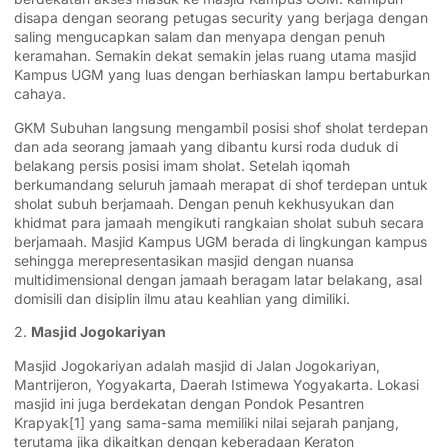
disapa dengan seorang petugas security yang berjaga dengan
saling mengucapkan salam dan menyapa dengan penuh
keramahan. Semakin dekat semakin jelas ruang utama masjid
Kampus UGM yang luas dengan berhiaskan lampu bertaburkan
cahaya.
GKM Subuhan langsung mengambil posisi shof sholat terdepan
dan ada seorang jamaah yang dibantu kursi roda duduk di
belakang persis posisi imam sholat. Setelah iqomah
berkumandang seluruh jamaah merapat di shof terdepan untuk
sholat subuh berjamaah. Dengan penuh kekhusyukan dan
khidmat para jamaah mengikuti rangkaian sholat subuh secara
berjamaah. Masjid Kampus UGM berada di lingkungan kampus
sehingga merepresentasikan masjid dengan nuansa
multidimensional dengan jamaah beragam latar belakang, asal
domisili dan disiplin ilmu atau keahlian yang dimiliki.
2.
Masjid Jogokariyan
Masjid Jogokariyan adalah masjid di Jalan Jogokariyan,
Mantrijeron, Yogyakarta, Daerah Istimewa Yogyakarta. Lokasi
masjid ini juga berdekatan dengan Pondok Pesantren
Krapyak[1] yang sama-sama memiliki nilai sejarah panjang,
terutama jika dikaitkan dengan keberadaan Keraton