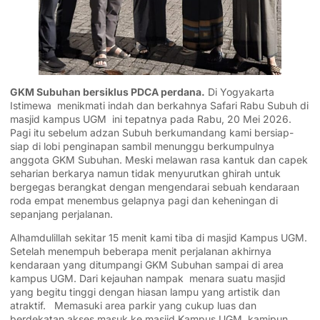
GKM Subuhan bersiklus PDCA perdana.
Di Yogyakarta
Istimewa menikmati indah dan berkahnya Safari Rabu Subuh di
masjid kampus UGM ini tepatnya pada Rabu, 20 Mei 2026.
Pagi itu sebelum adzan Subuh berkumandang kami bersiap-
siap di lobi penginapan sambil menunggu berkumpulnya
anggota GKM Subuhan. Meski melawan rasa kantuk dan capek
seharian berkarya namun tidak menyurutkan ghirah untuk
bergegas berangkat dengan mengendarai sebuah kendaraan
roda empat menembus gelapnya pagi dan keheningan di
sepanjang perjalanan.
Alhamdulillah sekitar 15 menit kami tiba di masjid Kampus UGM.
Setelah menempuh beberapa menit perjalanan akhirnya
kendaraan yang ditumpangi GKM Subuhan sampai di area
kampus UGM. Dari kejauhan nampak menara suatu masjid
yang begitu tinggi dengan hiasan lampu yang artistik dan
atraktif. Memasuki area parkir yang cukup luas dan
berdekatan akses masuk ke masjid Kampus UGM. kamipun