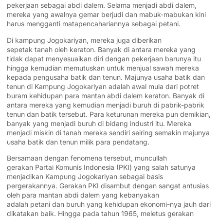
pekerjaan sebagai abdi dalem. Selama menjadi abdi dalem,
mereka yang awalnya gemar berjudi dan mabuk-mabukan kini
harus mengganti matapencahariannya sebagai
petani
.
Di kampung Jogokariyan, mereka juga diberikan
sepetak
tanah
oleh keraton. Banyak di antara mereka yang
tidak dapat menyesuaikan diri dengan pekerjaan barunya itu
hingga kemudian memutuskan untuk menjual
sawah
mereka
kepada pengusaha
batik
dan
tenun
. Majunya usaha batik dan
tenun di Kampung Jogokariyan adalah awal mula dari potret
buram kehidupan para mantan abdi dalem keraton. Banyak di
antara mereka yang kemudian menjadi buruh di pabrik-pabrik
tenun dan
batik
tersebut. Para keturunan mereka pun demikian,
banyak yang menjadi buruh di bidang
industri
itu. Mereka
menjadi miskin di tanah mereka sendiri seiring semakin majunya
usaha batik dan tenun milik para pendatang.
Bersamaan dengan fenomena tersebut, muncullah
gerakan
Partai Komunis Indonesia
(PKI) yang salah satunya
menjadikan Kampung Jogokariyan sebagai basis
pergerakannya. Gerakan PKI disambut dengan sangat antusias
oleh para mantan abdi dalem yang kebanyakan
adalah
petani
dan
buruh
yang kehidupan ekonomi-nya jauh dari
dikatakan baik. Hingga pada tahun 1965, meletus gerakan