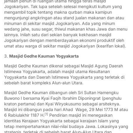
jamaah penuh di ruangan utama hingga teras masjid
Jogokariyan. Tak lupa setelah selesai mengikuti kultum yang
mengambil topik tentang makna qurban maka kamipun
mengunjungi angkringan atau stand jualan makanan dan atau
minuman di sekitar masjid Jogokariyan. Ada yang minum
wedang jahe, susu segar, thiwul makanan khas Jawa dan menu
lainnya. Inilah satu dari sekian banyak kekhasan masjid
Jogokariyan dengan memberdayakan ekonomi produktif oleh
umat atau warga di sekitar masjid Jogokariyan (kearifan lokal).
3.
Masjid Gedhe Kauman Yogyakarta
Masjid Gedhe Kauman dikenal sebagai Masjid Agung Daerah
Istimewa Yogyakarta, adalah masjid utama
Kesultanan
Yogyakarta
dan
Daerah Istimewa Yogyakarta
yang terletak di
sebelah barat kompleks
Alun-alun
Utara.
Masjid Gedhe Kauman dibangun oleh
Sri Sultan Hamengku
Buwono I
bersama Kyai Faqih Ibrahim Diponingrat (penghulu
kraton pertama) dan Kyai Wiryokusumo sebagai arsiteknya.
Masjid ini dibangun pada hari
Ahad
Wage
, 29 Mei 1773 M atau
[1]
6
Rabiulakhir
1187 H.
Pendirian masjid ini menegaskan
identitas Kerajaan Yogyakarta sebagai kerajaan Islam yang
tetap mempertahankan nilai-nilai budaya Jawa. Lokasinya yang
strategis, terletak di sebelah barat Alun-Alun Utara dan