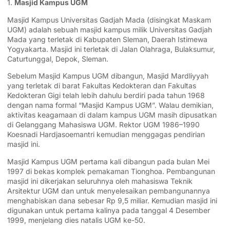
1.
Masjid Kampus UGM
Masjid Kampus Universitas Gadjah Mada (disingkat Maskam
UGM) adalah sebuah masjid kampus milik Universitas Gadjah
Mada yang terletak di Kabupaten Sleman, Daerah Istimewa
Yogyakarta. Masjid ini terletak di Jalan Olahraga, Bulaksumur,
Caturtunggal, Depok, Sleman.
Sebelum Masjid Kampus UGM dibangun, Masjid Mardliyyah
yang terletak di barat Fakultas Kedokteran dan Fakultas
Kedokteran Gigi telah lebih dahulu berdiri pada tahun 1968
dengan nama formal “Masjid Kampus UGM”. Walau demikian,
aktivitas keagamaan di dalam kampus UGM masih dipusatkan
di Gelanggang Mahasiswa UGM. Rektor UGM 1986–1990
Koesnadi Hardjasoemantri kemudian menggagas pendirian
masjid ini.
Masjid Kampus UGM pertama kali dibangun pada bulan Mei
1997 di bekas komplek pemakaman Tionghoa. Pembangunan
masjid ini dikerjakan seluruhnya oleh mahasiswa Teknik
Arsitektur UGM dan untuk menyelesaikan pembangunannya
menghabiskan dana sebesar Rp 9,5 miliar. Kemudian masjid ini
digunakan untuk pertama kalinya pada tanggal 4 Desember
1999, menjelang dies natalis UGM ke-50.