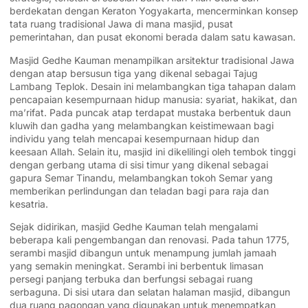
berdekatan dengan Keraton Yogyakarta, mencerminkan konsep
tata ruang tradisional Jawa di mana masjid, pusat
pemerintahan, dan pusat ekonomi berada dalam satu kawasan.
Masjid Gedhe Kauman menampilkan arsitektur tradisional Jawa
dengan atap bersusun tiga yang dikenal sebagai Tajug
Lambang Teplok. Desain ini melambangkan tiga tahapan dalam
pencapaian kesempurnaan hidup manusia: syariat, hakikat, dan
ma’rifat. Pada puncak atap terdapat mustaka berbentuk daun
kluwih dan gadha yang melambangkan keistimewaan bagi
individu yang telah mencapai kesempurnaan hidup dan
keesaan Allah. Selain itu, masjid ini dikelilingi oleh tembok tinggi
dengan gerbang utama di sisi timur yang dikenal sebagai
gapura Semar Tinandu, melambangkan tokoh Semar yang
memberikan perlindungan dan teladan bagi para raja dan
kesatria.
Sejak didirikan, masjid Gedhe Kauman telah mengalami
beberapa kali pengembangan dan renovasi. Pada tahun 1775,
serambi masjid dibangun untuk menampung jumlah jamaah
yang semakin meningkat. Serambi ini berbentuk limasan
persegi panjang terbuka dan berfungsi sebagai ruang
serbaguna. Di sisi utara dan selatan halaman masjid, dibangun
dua ruang pagongan yang digunakan untuk menempatkan