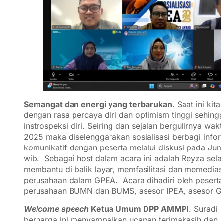
Semangat dan energi yang terbarukan
. Saat ini ki
dengan rasa percaya diri dan optimism tinggi sehingg
instrospeksi diri. Seiring dan sejalan bergulirnya 
2025 maka diselenggarakan sosialisasi berbagi inf
komunikatif dengan peserta melalui diskusi pada Jum
wib. Sebagai host dalam acara ini adalah Reyza sel
membantu di balik layar, memfasilitasi dan memedia
perusahaan dalam GPEA. Acara dihadiri oleh peserta
perusahaan BUMN dan BUMS, asesor IPEA, asesor G
Welcome speech
Ketua Umum DPP AMMPI
. Surad
berharga ini menyampaikan ucapan terimakasih dan 