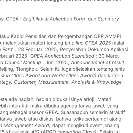
kasi GPEA :
Eligibility & Aplication Form
dan
Summary
elaku Kabid Penelitian dan Pengembangan DPP AMMPI
 melanjutkan materi tentang
time line GPEA 2025
mulai
e
Form
: 28 Februari 2025, Penyerahan Dokumen Aplikasi
ebruari 2025, G
PEA Application Submitted
: 30 Maret
d Council Meeting
: Juni 2025,
Announcement of result
:
ijing, Tiongkok. Selain itu juga dijelaskan tentang jenis
est in Class Award dan World Class Award)
dan kriteria
rategy, Customer, Measurement, Analysis & Knowledge
sta ada hadiah, hadiah dibuka isinya arloji. Materi
lebih interaktif maka dibuka agenda tanya jawab yang
rbang sebagai asesor GPEA. Suasanapun semakin atraktif
 tanya jawab atau diskusi bahwa keikutsertaan di ajang
on Management Award)
dapat mengikuti event jenajng
2025 khususnya
AIC (APQO Innovation Class)
. Selain itu