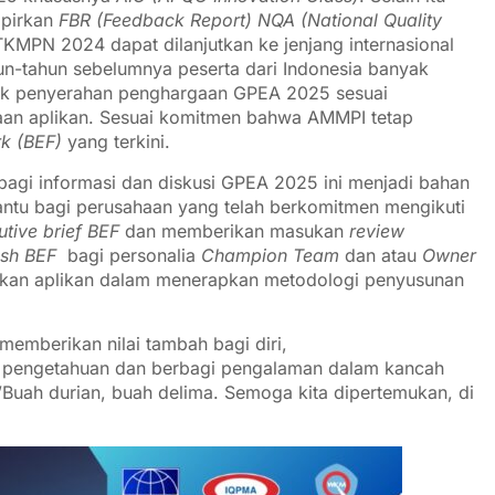
mpirkan
FBR (Feedback Report)
NQA (National Quality
TKMPN 2024 dapat dilanjutkan ke jenjang internasional
n-tahun sebelumnya peserta dari Indonesia banyak
uk penyerahan penghargaan GPEA 2025 sesuai
aan aplikan. Sesuai komitmen bahwa AMMPI tetap
rk (BEF)
yang terkini.
erbagi informasi dan diskusi GPEA 2025 ini menjadi bahan
tu bagi perusahaan yang telah berkomitmen mengikuti
utive brief BEF
dan memberikan masukan
review
esh BEF
bagi personalia
Champion Team
dan atau
Owner
pkan aplikan dalam menerapkan metodologi penyusunan
mberikan nilai tambah bagi diri,
 pengetahuan dan berbagi pengalaman dalam kancah
”Buah durian, buah delima. Semoga kita dipertemukan, di