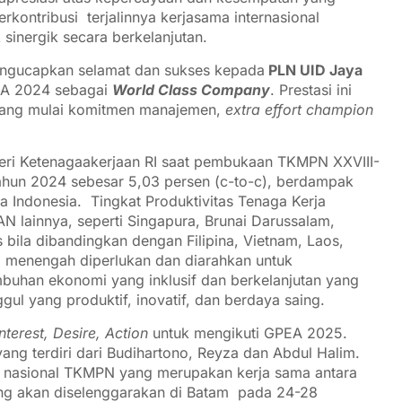
rkontribusi terjalinnya kerjasama internasional
sinergik secara berkelanjutan.
engucapkan selamat dan sukses kepada
PLN UID Jaya
EA 2024 sebagai
World Class Company
. Prestasi ini
anjang mulai komitmen manajemen,
extra effort champion
ri Ketenagaakerjaan RI saat pembukaan TKMPN XXVIII-
ahun 2024 sebesar 5,03 persen (c-to-c), berdampak
a Indonesia. Tingkat Produktivitas Tenaga Kerja
N lainnya, seperti Singapura, Brunai Darussalam,
s bila dibandingkan dengan Filipina, Vietnam, Laos,
 menengah diperlukan dan diarahkan untuk
buhan ekonomi yang inklusif dan berkelanjutan yang
ul yang produktif, inovatif, dan berdaya saing.
terest, Desire, Action
untuk mengikuti GPEA 2025.
ang terdiri dari Budihartono, Reyza dan Abdul Halim.
t nasional TKMPN yang merupakan kerja sama antara
 akan diselenggarakan di Batam pada 24-28