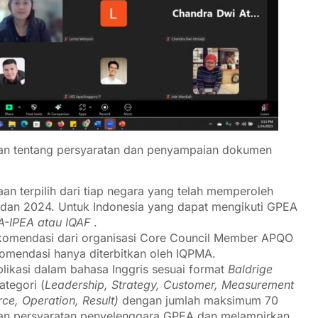
an tentang persyaratan dan penyampaian dokumen
an terpilih dari tiap negara yang telah memperoleh
 dan 2024. Untuk Indonesia yang dapat mengikuti GPEA
A-IPEA atau IQAF
.
komendasi dari organisasi Core Council Member APQO
omendasi hanya diterbitkan oleh IQPMA.
ikasi dalam bahasa Inggris sesuai format
Baldrige
tegori (
Leadership, Strategy, Customer, Measurement
e, Operation, Result)
dengan jumlah maksimum 70
gan persyaratan penyelenggara GPEA dan melampirkan