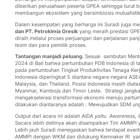
diberikan perusahaan peserta GPEA sehingga turut be
membangun ekosistem yang bersimbiosis mutualistik 
Dalam kesempatan yang berharga ini Suradi juga m
dan PT. Petrokimia Gresik
yang meraih prestasi GP
diraih melalui proses perjuangan dan perjalanan p
team
dan para pemilik proses.
Tantangan manjadi peluang.
Sesuai sambutan Mente
2024 di Bali bahwa pertumbuhan PDB Indonesia di t
pada pertumbuhan Tingkat Produktivitas Tenaga Kerj
Indonesia diperingkat 5 diantara negara-negara ASEA
Malaysia, dan Thailand. Posisi Indonesia masih diata
Myanmar, Kamboja dan Timor Leste. Strategi jangka
mengakselerasi transformasi ekonomi menuju pertum
dilakukan diantaranya adalah : Mewujudkan SDM ungg
Output dari acara ini adalah
AIDA yaitu Awareness, In
Secara lebih detilnya akan disampaikan Tim AMMPI y
Lebih jauh Suradi menegaskan bahwa terdapat even
AMMPI dengan WKM dan didukung Kemnaker RI yang