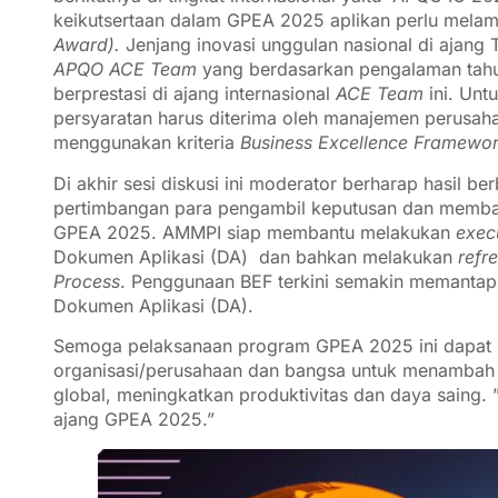
keikutsertaan dalam GPEA 2025 aplikan perlu mela
Award).
Jenjang inovasi unggulan nasional di ajang 
APQO ACE Team
yang berdasarkan pengalaman tahu
berprestasi di ajang internasional
ACE Team
ini. Unt
persyaratan harus diterima oleh manajemen perusah
menggunakan kriteria
Business Excellence Framewo
Di akhir sesi diskusi ini moderator berharap hasil b
pertimbangan para pengambil keputusan dan memban
GPEA 2025. AMMPI siap membantu melakukan
exec
Dokumen Aplikasi (DA) dan bahkan melakukan
refr
Process
. Penggunaan BEF terkini semakin memanta
Dokumen Aplikasi (DA).
Semoga pelaksanaan program GPEA 2025 ini dapat me
organisasi/perusahaan dan bangsa untuk menambah
global, meningkatkan produktivitas dan daya saing. 
ajang GPEA 2025.”