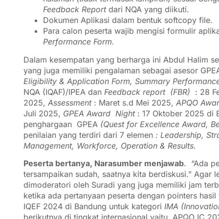
Feedback Report
dari NQA yang diikuti.
Dokumen Aplikasi dalam bentuk softcopy file.
Para calon peserta wajib mengisi formulir apli
Performance Form.
Dalam kesempatan yang berharga ini Abdul Halim s
yang juga memiliki pengalaman sebagai asesor GPEA
Eligibility & Application Form, Summary Performanc
NQA (IQAF)/IPEA dan
Feedback report (FBR)
: 28 F
2025,
Assessment
: Maret s.d Mei 2025,
APQO Awar
Juli 2025,
GPEA Award Night
: 17 Oktober 2025 di Be
penghargaan GPEA
(Quest for Excellence Award, B
penilaian yang terdiri dari 7 elemen
: Leadership, St
Management, Workforce, Operation & Results.
Peserta bertanya, Narasumber menjawab
. “Ada pe
tersampaikan sudah, saatnya kita berdiskusi.” Agar 
dimoderatori oleh Suradi yang juga memiliki jam te
ketika ada pertanyaan peserta dengan pointers hasil
IQEF 2024 di Bandung untuk kategori
IMA (Innovati
berikutnya di tingkat internasional yaitu APQO IC 