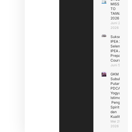
MISSION
TO
TAIWAN
2026
Juni 29,
2026
Sukseskan
IPEA 2026
Selenggarak
IPEA Assess
Preparation
Course (IAP
Juni 5, 2026
GKM
Subuhan
Putar
PDCA Di
Yogyakarta
Istimewa :
Penguatan
Spiritualitas
dan
Kualitas
Mei 29,
2026