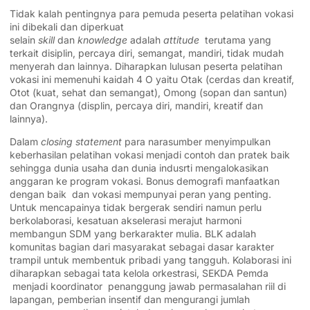
Tidak kalah pentingnya para pemuda peserta pelatihan vokasi
ini dibekali dan diperkuat
selain
skill
dan
knowledge
adalah
attitude
terutama yang
terkait disiplin, percaya diri, semangat, mandiri, tidak mudah
menyerah dan lainnya. Diharapkan lulusan peserta pelatihan
vokasi ini memenuhi kaidah 4 O yaitu Otak (cerdas dan kreatif,
Otot (kuat, sehat dan semangat), Omong (sopan dan santun)
dan Orangnya (displin, percaya diri, mandiri, kreatif dan
lainnya).
Dalam
closing statement
para narasumber menyimpulkan
keberhasilan pelatihan vokasi menjadi contoh dan pratek baik
sehingga dunia usaha dan dunia indusrti mengalokasikan
anggaran ke program vokasi. Bonus demografi manfaatkan
dengan baik dan vokasi mempunyai peran yang penting.
Untuk mencapainya tidak bergerak sendiri namun perlu
berkolaborasi, kesatuan akselerasi merajut harmoni
membangun SDM yang berkarakter mulia. BLK adalah
komunitas bagian dari masyarakat sebagai dasar karakter
trampil untuk membentuk pribadi yang tangguh. Kolaborasi ini
diharapkan sebagai tata kelola orkestrasi, SEKDA Pemda
menjadi koordinator penanggung jawab permasalahan riil di
lapangan, pemberian insentif dan mengurangi jumlah