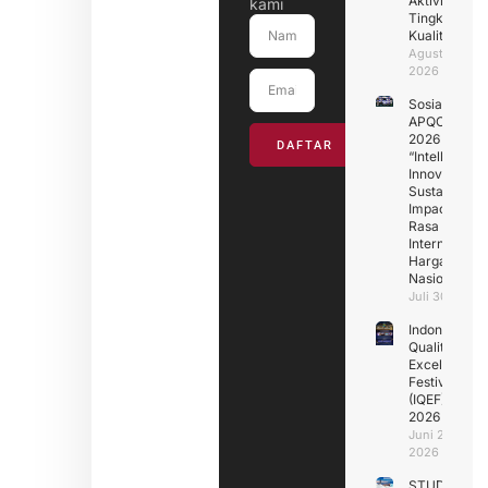
Aktivitas
kami
Tingkatkan
Kualitas
Agustus 4,
2026
Sosialisasik
APQO IC
2026
DAFTAR
“Intelligence
Innovation fo
Sustainable
Impact” :
Rasa
Internasional
Harga
Nasional
Juli 30, 2026
Indonesia
Quality
Excellence
Festival
(IQEF)
2026
Juni 29,
2026
STUDY