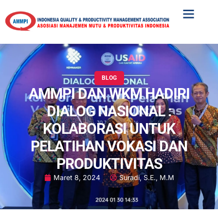
MAIN EVENT
UPCOMING EVENT
BLOG
AMMPI DAN WKM HADIRI
DIALOG NASIONAL :
KOLABORASI UNTUK
PELATIHAN VOKASI DAN
PRODUKTIVITAS
Maret 8, 2024
Suradi, S.E., M.M