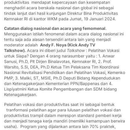
produktivitas mendapat kepercayaan dan kesempatan
menghadiri acara berskala nasional dan global ini sebagai
tindak lanjut dari hasil kunjungan Direktur Bina Produktivitas
Kemnaker RI di kantor WKM pada Jumat, 19 Januari 2024.
Catatan dialog nasional dan acara yang femomenal
.
Menggunakan istilah fenomenal dalam acara dialog nasional ini
tentu saja ada alasan tersendiri antara lain yang menjadi
moderator adalah
Andy F. Noya (Kick Andy TV
Talkshow).
Acara ini diberi judul
Talkshow
: Pelatihan Vokasi
untuk Siapa? Dengan 4 orang narasumber yaitu : 1. Anwar
Sanusi, Ph.D, Plt Dirjen Binalavotas, Kemnaker RI, 2. Prof.
Warsito, S.Si, DEA, Ph.D Ketua Tim Pelaksana Tim Koordinasi
Nasional Revitalisasi Pendidikan dan Pelatihan Vokasi, Kemenko
PMP, 3. Maliki, ST, MSIE, Ph.D Deputi Bidang Kependudukan
dan Ketenagakerjaan Kementerian PPN/Bappenas dan 4.
Lispiyatmini Ketua Komite Pengembangan dan SDM bidang
Ketenagakerjaan.
Pelatihan vokasi dan produktivitas saat ini sebagai bentuk
tranformasi pelatihan agar para lulusan pelatihan vokasi dan
produktivitas trampil dalam merespon standard pemberi kerja
dan menjadi tenaga kerja mandiri (memiliki kemampuan berwira
usaha). Program yang dijalankan antara lain 70% praktek,