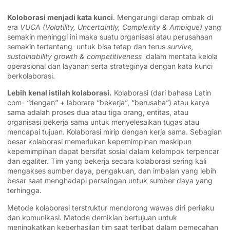
Koloborasi menjadi kata kunci
. Mengarungi derap ombak di
era
VUCA (Volatility, Uncertaintly, Complexity & Ambique)
yang
semakin meninggi ini maka suatu organisasi atau perusahaan
semakin tertantang untuk bisa tetap dan terus
survive,
sustainability growth & competitiveness
dalam mentata kelola
operasional dan layanan serta strateginya dengan kata kunci
berkolaborasi.
Lebih kenal istilah kolaborasi.
Kolaborasi (dari bahasa Latin
com- “dengan” + laborare “bekerja”, “berusaha”) atau karya
sama adalah proses dua atau tiga orang, entitas, atau
organisasi bekerja sama untuk menyelesaikan tugas atau
mencapai tujuan. Kolaborasi mirip dengan kerja sama. Sebagian
besar kolaborasi memerlukan kepemimpinan meskipun
kepemimpinan dapat bersifat sosial dalam kelompok terpencar
dan egaliter. Tim yang bekerja secara kolaborasi sering kali
mengakses sumber daya, pengakuan, dan imbalan yang lebih
besar saat menghadapi persaingan untuk sumber daya yang
terhingga.
Metode kolaborasi terstruktur mendorong wawas diri perilaku
dan komunikasi. Metode demikian bertujuan untuk
meningkatkan keberhasilan tim saat terlibat dalam pemecahan