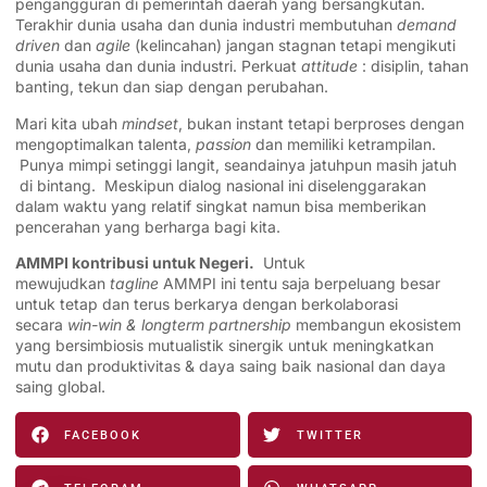
pengangguran di pemerintah daerah yang bersangkutan.
Terakhir dunia usaha dan dunia industri membutuhan
demand
driven
dan
agile
(kelincahan) jangan stagnan tetapi mengikuti
dunia usaha dan dunia industri. Perkuat
attitude
: disiplin, tahan
banting, tekun dan siap dengan perubahan.
Mari kita ubah
mindset
, bukan instant tetapi berproses dengan
mengoptimalkan talenta,
passion
dan memiliki ketrampilan.
Punya mimpi setinggi langit, seandainya jatuhpun masih jatuh
di bintang. Meskipun dialog nasional ini diselenggarakan
dalam waktu yang relatif singkat namun bisa memberikan
pencerahan yang berharga bagi kita.
AMMPI kontribusi untuk Negeri.
Untuk
mewujudkan
tagline
AMMPI ini tentu saja berpeluang besar
untuk tetap dan terus berkarya dengan berkolaborasi
secara
win-win & longterm partnership
membangun ekosistem
yang bersimbiosis mutualistik sinergik untuk meningkatkan
mutu dan produktivitas & daya saing baik nasional dan daya
saing global.
FACEBOOK
TWITTER