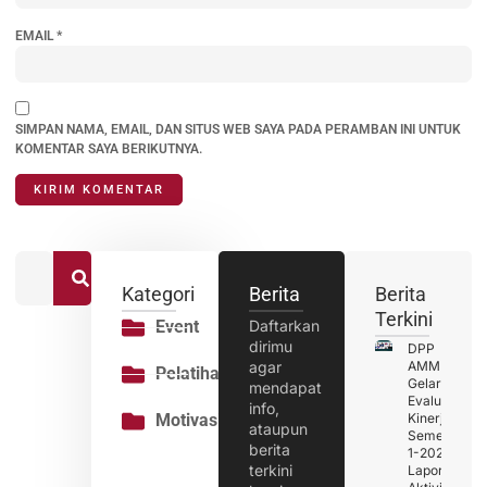
EMAIL
*
SIMPAN NAMA, EMAIL, DAN SITUS WEB SAYA PADA PERAMBAN INI UNTUK
KOMENTAR SAYA BERIKUTNYA.
Kategori
Berita
Berita
Terkini
Event
Daftarkan
dirimu
DPP
agar
AMMPI
Pelatihan
Gelar
mendapat
Evaluasi
info,
Motivasi
Kinerja
ataupun
Semester
berita
1-2026 :
terkini
Laporan