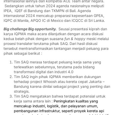
internasional lainnya dan kompetisi ACE Team antar negara.
Sedangkan untuk tahun 2024 agenda nasionalnya meliputi
IPEA, IQEF di Bandung dan TKMPN di Bali. Agenda
internasional 2024 mencakup preparasi kepesertaan GPEA,
IQPC di Manila, APQO IC di Mexico dan ICQCC di Sri Lanka.
Big challenge Big opportunity.
Seusai presentasi kiprah dan
karya IQPMA maka acara dilanjutkan dengan acara diskusi
kedua belah pihak dengan suasana
fun & happy
meski melalui
prosesi translater terutama pihak SAQ. Dari hasil diskusi
tersebut mentransformasikan tantangan menjadi peluang para
pihak sebagai berikut :
Tim SAQ merasa terdapat peluang kerja sama yang
terlewatkan sebelumnya, terutama pada bidang
transformasi digital dan industri 4.0
Tim SAQ ingin pihak IQPMA memberikan dukungan
terhadap project Whoosh atau kereta cepat Jakarta –
Bandung karena dinilai sebagai project yang penting dan
strategis.
Tim SAQ mengatakan bahwa terdapat potensial untuk
kerja sama antara lain :
Peningkatan kualitas yang
mencakup industri, logistik, dan pelayanan umum,
pembangunan infrastruktur, seperti proyek kereta api