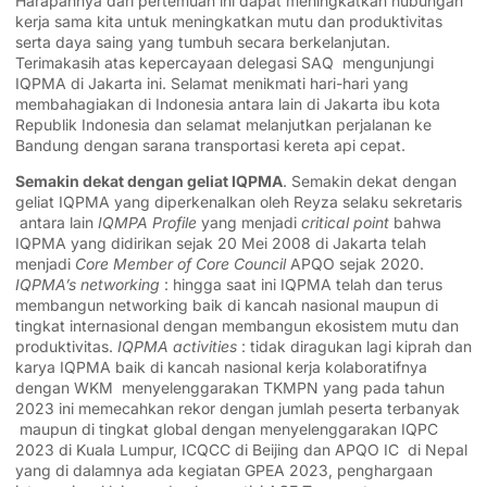
Harapannya dari pertemuan ini dapat meningkatkan hubungan
kerja sama kita untuk meningkatkan mutu dan produktivitas
serta daya saing yang tumbuh secara berkelanjutan.
Terimakasih atas kepercayaan delegasi SAQ mengunjungi
IQPMA di Jakarta ini. Selamat menikmati hari-hari yang
membahagiakan di Indonesia antara lain di Jakarta ibu kota
Republik Indonesia dan selamat melanjutkan perjalanan ke
Bandung dengan sarana transportasi kereta api cepat.
Semakin dekat dengan geliat IQPMA
. Semakin dekat dengan
geliat IQPMA yang diperkenalkan oleh Reyza selaku sekretaris
antara lain
IQMPA Profile
yang menjadi
critical point
bahwa
IQPMA yang didirikan sejak 20 Mei 2008 di Jakarta telah
menjadi
Core Member of Core Council
APQO sejak 2020.
IQPMA’s networking
: hingga saat ini IQPMA telah dan terus
membangun networking baik di kancah nasional maupun di
tingkat internasional dengan membangun ekosistem mutu dan
produktivitas.
IQPMA activities
: tidak diragukan lagi kiprah dan
karya IQPMA baik di kancah nasional kerja kolaboratifnya
dengan WKM menyelenggarakan TKMPN yang pada tahun
2023 ini memecahkan rekor dengan jumlah peserta terbanyak
maupun di tingkat global dengan menyelenggarakan IQPC
2023 di Kuala Lumpur, ICQCC di Beijing dan APQO IC di Nepal
yang di dalamnya ada kegiatan GPEA 2023, penghargaan