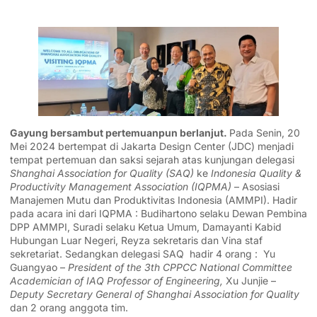
Gayung bersambut pertemuanpun berlanjut.
Pada Senin, 20
Mei 2024 bertempat di Jakarta Design Center (JDC) menjadi
tempat pertemuan dan saksi sejarah atas kunjungan delegasi
Shanghai Association for Quality (SAQ)
ke
Indonesia Quality &
Productivity Management Association (IQPMA)
– Asosiasi
Manajemen Mutu dan Produktivitas Indonesia (AMMPI). Hadir
pada acara ini dari IQPMA : Budihartono selaku Dewan Pembina
DPP AMMPI, Suradi selaku Ketua Umum, Damayanti Kabid
Hubungan Luar Negeri, Reyza sekretaris dan Vina staf
sekretariat. Sedangkan delegasi SAQ hadir 4 orang : Yu
Guangyao –
President of the 3th CPPCC National Committee
Academician of IAQ Professor of Engineering,
Xu Junjie –
Deputy Secretary General of Shanghai Association for Quality
dan 2 orang anggota tim.