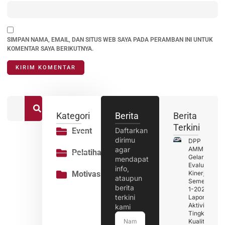
SIMPAN NAMA, EMAIL, DAN SITUS WEB SAYA PADA PERAMBAN INI UNTUK
KOMENTAR SAYA BERIKUTNYA.
Kategori
Berita
Berita
Terkini
Event
Daftarkan
dirimu
DPP
agar
AMMPI
Pelatihan
Gelar
mendapat
Evaluasi
info,
Motivasi
Kinerja
ataupun
Semester
berita
1-2026 :
terkini
Laporan
Aktivitas
kami
Tingkatkan
Kualitas