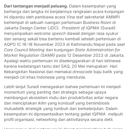
Dari tantangan menjadi peluang.
Dalam kesempatan yang
berharga dan langka ini berjalannya rangkaian acara kunjungan
ini dipandu oleh pembawa acara Vina staf sekretariat AMMPI
bertempat di sebuah ruangan pertemuan
Business Room
di
Jakarta Design Center (JDC).
President of IQPMA
(Suradi)
menyampaikan
welcome speech
diawali dengan rasa syukur
dan senang sekali bisa bertemu kembali setelah pertemuan di
AQPO IC 16-18 November 2023 di Kathmandu Nepal pada saat
Core Council Meeting
dan kunjungan
State Administration for
Market Regulation (SAMR)
pada 12 Desember 2023 di Jakarta.
Apalagi waktu pertemuan ini diselenggarakan di hari istimewa
karena kedatangan tamu dari SAQ, 20 Mei merupakan Hari
Kebangkitan Nasional dan memakai
dresscode
baju batik yang
menjadi ciri khas Indonesia yang mendunia.
Lebih lanjut Suradi menegaskan bahwa pertemuan ini menjadi
momentum yang penting dan strategis sebagai upaya
membangun ekosistem mutu dan produktivitas antar negara
dan menciptakan iklim yang kondusif yang bersimbiosis
mutualistik strategik yang tumbuh dan berkelanjutan. Dalam
kesempatan ini dipresentasikan tentang geliat IQPMA meliputi
profil organisasi, networking dan aktivitasnya secara detil.