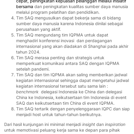
cepat, peningkatan kepuasan pelanggan melalui inisiatif
bersama
dan peningkatan kualitas sumber daya manusia
melalui program pelatihan dan pendidikan.
Tim SAQ mengusulkan dapat bekerja sama di bidang
sumber daya manusia karena Indonesia dinilai sebagai
perusahaan yang aktif.
Tim SAQ mengundang tim IQPMA untuk dapat
menghadiri konferensi inovasi dan perdagangan
internasional yang akan diadakan di Shanghai pada akhir
tahun 2024.
Tim SAQ merasa penting dan strategis untuk
memperkuat komunikasi antara SAQ dengan IQPMA
setelah pandemi.
Tim SAQ dan tim IQPMA akan saling memberikan jadwal
kegiatan internasional sehingga dapat mengetahui jadwal
kegiatan internasional tersebut satu sama lain :
benchmark
delegasi Indonesia ke China dan delegasi
China ke Indonesia, keikutsertaan tim Indonesia di event
SAQ dan keikutsertaan tim China di event IQPMA.
Tim SAQ tertarik dengan penyelenggaraan IQPC dan siap
menjadi host untuk tahun-tahun berikutnya.
Dari hasil kunjungan ini minimal menjadi
insight
dan
inspiration
untuk memotivasi peluang kerja sama ke depan para pihak