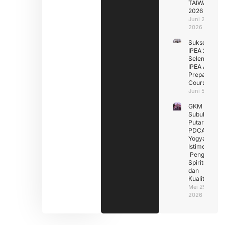
TAIWAN
2026
Juni 29,
2026
Sukseskan
IPEA 2026
Selenggarak
IPEA Assess
Preparation
Course (IAP
Juni 5, 2026
GKM
Subuhan
Putar
PDCA Di
Yogyakarta
Istimewa :
Penguatan
Spiritualitas
dan
Kualitas
Mei 29,
2026