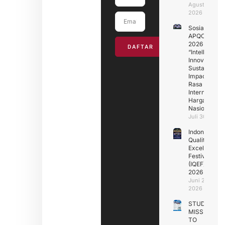
Agustus 4,
2026
Sosialisasik
APQO IC
2026
DAFTAR
“Intelligence
Innovation fo
Sustainable
Impact” :
Rasa
Internasional
Harga
Nasional
Juli 30, 2026
Indonesia
Quality
Excellence
Festival
(IQEF)
2026
Juni 29,
2026
STUDY
MISSION
TO